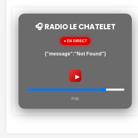
🎧 RADIO LE CHATELET
● EN DIRECT
{"message":"Not Found"}
▶
Prêt