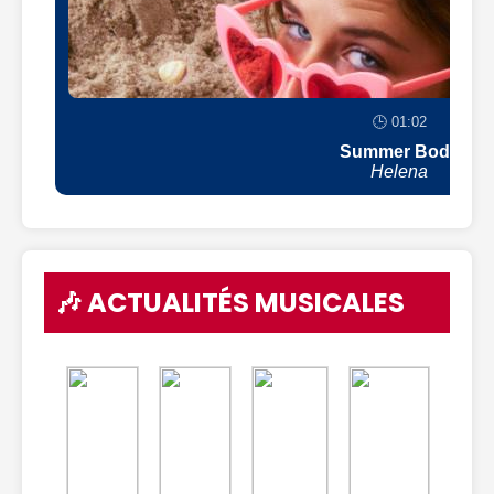
🕒 01:02
Summer Body
Helena
🎶 ACTUALITÉS MUSICALES