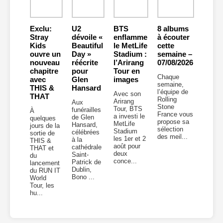
Exclu:
U2
BTS
8 albums
Stray
dévoile «
enflamme
à écouter
Kids
Beautiful
le MetLife
cette
ouvre un
Day »
Stadium :
semaine –
nouveau
réécrite
l’Arirang
07/08/2026
chapitre
pour
Tour en
Chaque
avec
Glen
images
semaine,
THIS &
Hansard
l’équipe de
Avec son
THAT
Rolling
Arirang
Aux
Stone
Tour, BTS
funérailles
À
France vous
a investi le
de Glen
quelques
propose sa
MetLife
Hansard,
jours de la
sélection
Stadium
célébrées
sortie de
des meil...
les 1er et 2
à la
THIS &
août pour
cathédrale
THAT et
deux
Saint-
du
conce...
Patrick de
lancement
Dublin,
du RUN IT
Bono ...
World
Tour, les
hu...