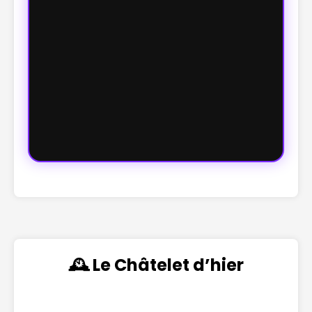
🕰️ Le Châtelet d’hier