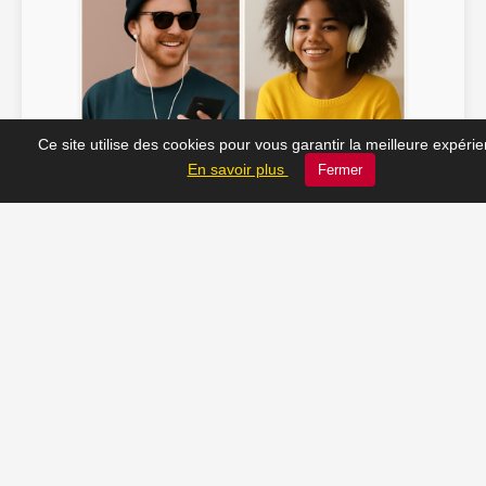
Ce site utilise des cookies pour vous garantir la meilleure expéri
Soline ♫
JC_13 ♫
En savoir plus
Fermer
📸 Tu veux apparaître ici ? Envoie-nous ta photo à
contact@radio-lechatelet.fr
Toutes les photos sont publiées avec l’accord des
personnes. Pour toute demande de retrait,
contactez-nous à
contact@radio-lechatelet.fr
.
📚 Découvrez les livres de