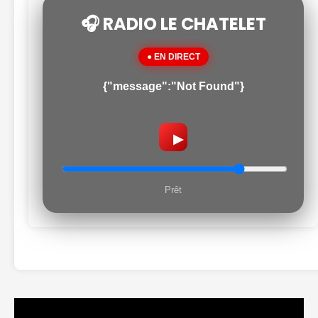
🎧 RADIO LE CHATELET
● EN DIRECT
{"message":"Not Found"}
▶
Prêt