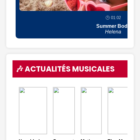
🕒 01:02
Summer Body
Helena
🎶 ACTUALITÉS MUSICALES