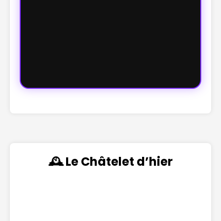
🕰️ Le Châtelet d’hier