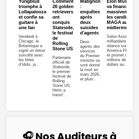
Yungblud
Comment
Matignon
Elon Musk
triomphe à
26 golden
:
va financer
Lollapalooza
retrievers
enquêtes
massivement
et confie sa
ont
après
les candidats
guitare à
conquis
deux
MAGA aux
une fan
Stateside,
suicides
midterms
le festival
d’agents
Vendredi à
Selon Axios, le
de
Chicago, le
milliardaire
Deux
Rolling
Britannique a
relance son
agents des
Stone US
signé un retour
America PAC
services
survolté avec
et promet des
du Premier
Partenaire
les titres
millions de
ministre se
officiel de
d’Idols, ju...
dollars au...
sont donné
Stateside,
la mort en
le premier
mars 2026,
festival de
et plusi...
Rolling
Stone US,
Hertz a
transf...
🎧 Nos Auditeurs à