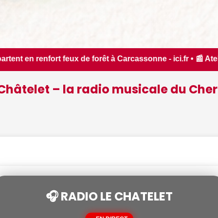
arcassonne - ici.fr • 📰 Atelier céramique, concerts, Bel Ét
Châtelet – la radio musicale du Cher
🎧 RADIO LE CHATELET