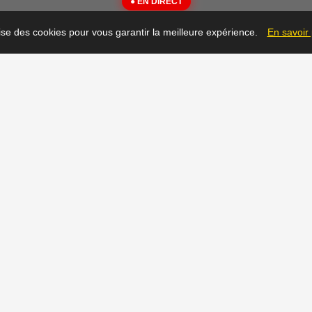
● EN DIRECT
{"message":"Not Found"}
lise des cookies pour vous garantir la meilleure expérience.
En savoir
▶
Prêt