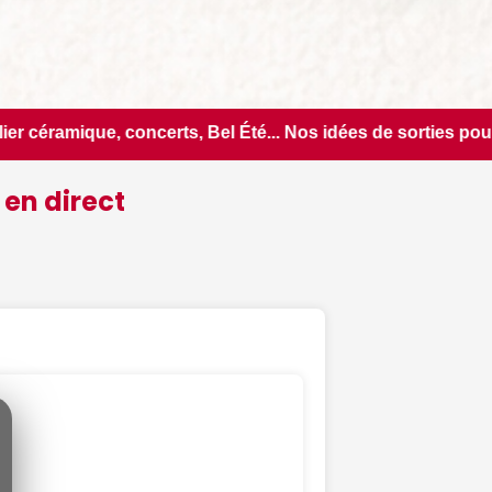
é... Nos idées de sorties pour ce jeudi 6 août dans le Cher -
 en direct