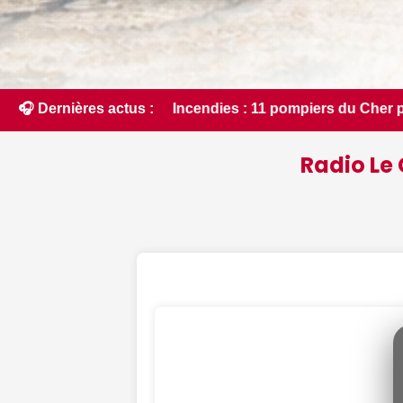
es : 11 pompiers du Cher partent en renfort feux de forêt à C
🎧 Dernières actus :
Radio Le 