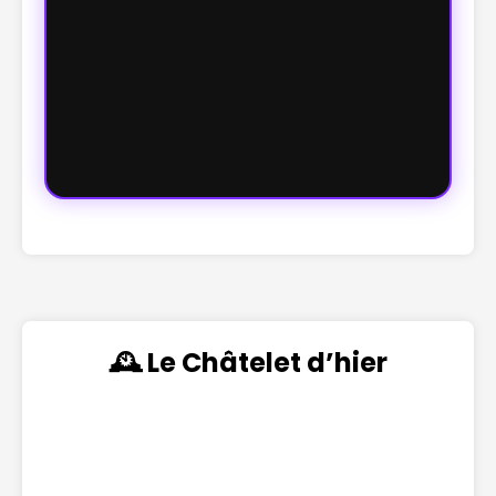
🕰️ Le Châtelet d’hier