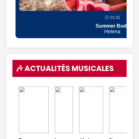
🕒 01:02
Summer Body
Helena
🎶 ACTUALITÉS MUSICALES