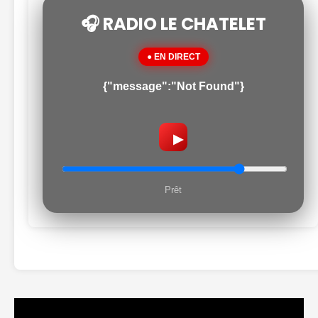
🎧 RADIO LE CHATELET
● EN DIRECT
{"message":"Not Found"}
▶
Prêt