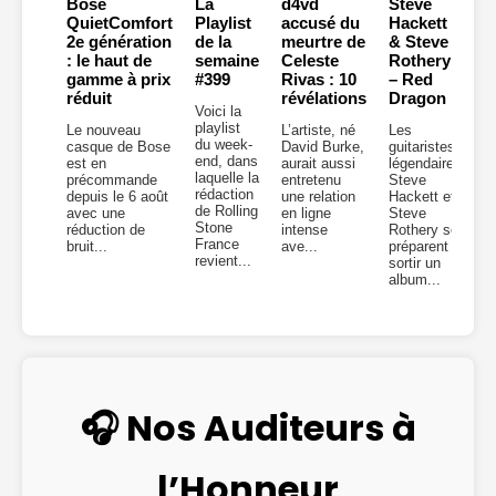
Bose
La
d4vd
Steve
QuietComfort
Playlist
accusé du
Hackett
2e génération
de la
meurtre de
& Steve
: le haut de
semaine
Celeste
Rothery
gamme à prix
#399
Rivas : 10
– Red
réduit
révélations
Dragon
Voici la
playlist
Le nouveau
L’artiste, né
Les
du week-
casque de Bose
David Burke,
guitaristes
end, dans
est en
aurait aussi
légendaires
laquelle la
précommande
entretenu
Steve
rédaction
depuis le 6 août
une relation
Hackett et
de Rolling
avec une
en ligne
Steve
Stone
réduction de
intense
Rothery se
France
bruit...
ave...
préparent à
revient...
sortir un
album...
🎧 Nos Auditeurs à
l’Honneur