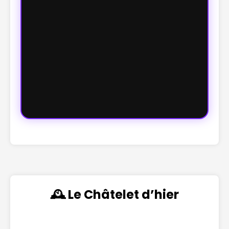
🕰️ Le Châtelet d’hier