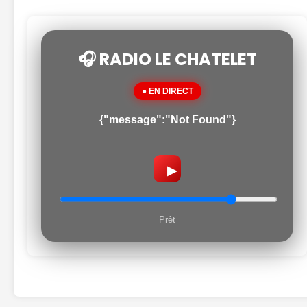
🎧 RADIO LE CHATELET
● EN DIRECT
{"message":"Not Found"}
▶
Prêt