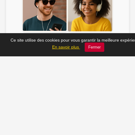
Soline ♫
JC_13 ♫
Ce site utilise des cookies pour vous garantir la meilleure expéri
En savoir plus
Fermer
📸 Tu veux apparaître ici ? Envoie-nous ta photo à
contact@radio-lechatelet.fr
Toutes les photos sont publiées avec l’accord des
personnes. Pour toute demande de retrait,
contactez-nous à
contact@radio-lechatelet.fr
.
📚 Découvrez les livres de
notre partenaire Arthur