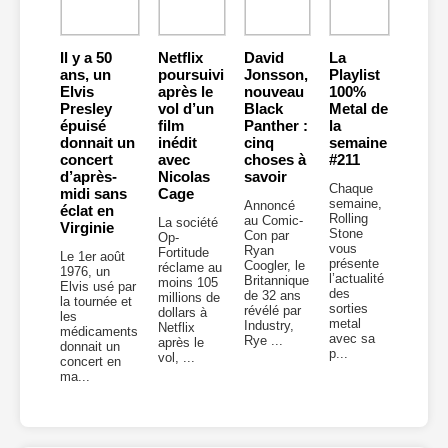
Il y a 50
Netflix
David
La
ans, un
poursuivi
Jonsson,
Playlist
Elvis
après le
nouveau
100%
Presley
vol d’un
Black
Metal de
épuisé
film
Panther :
la
donnait un
inédit
cinq
semaine
concert
avec
choses à
#211
d’après-
Nicolas
savoir
Chaque
midi sans
Cage
semaine,
Annoncé
éclat en
Rolling
au Comic-
La société
Virginie
Stone
Con par
Op-
vous
Ryan
Fortitude
Le 1er août
présente
Coogler, le
réclame au
1976, un
l’actualité
Britannique
moins 105
Elvis usé par
des
de 32 ans
millions de
la tournée et
sorties
révélé par
dollars à
les
metal
Industry,
Netflix
médicaments
avec sa
Rye ...
après le
donnait un
p...
vol, ...
concert en
ma...