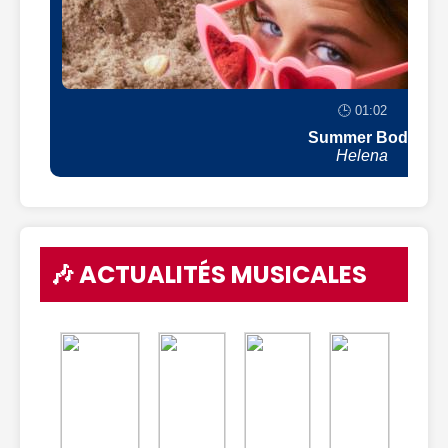
🕒 01:02
Summer Body
Helena
🎶 ACTUALITÉS MUSICALES