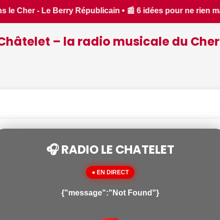
 manquer à Bourges ce week-end du 7 au 9 août, de la guingue
Châtelet – la radio musicale du Cher
🎧 RADIO LE CHATELET
● EN DIRECT
{"message":"Not Found"}