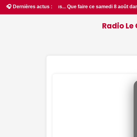
dans le Cher - Le Berry Républicain • 📰 6 idées pour ne rien
🎧 Dernières actus :
Radio Le 