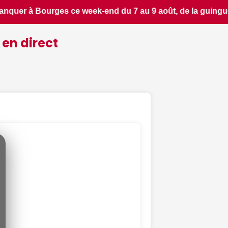
tte familiale à l'escape game apéro - jds.fr • 📰 Incendies :
 en direct