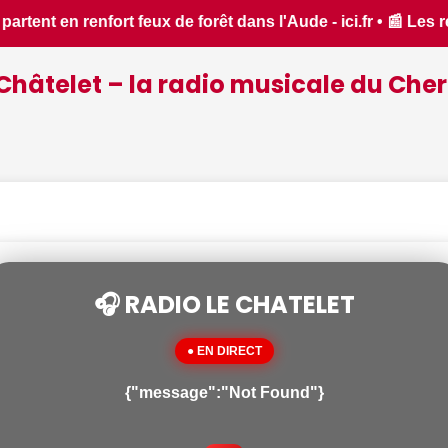
r • 📰 Les ressources en eau dans un état critique dans le 
Châtelet – la radio musicale du Cher
🎧 RADIO LE CHATELET
● EN DIRECT
{"message":"Not Found"}