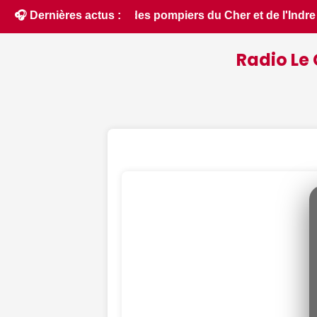
l'Indre partent en renfort feux de forêt dans l'Aude - ici.f
🎧 Dernières actus :
Radio Le 