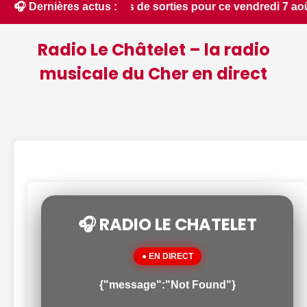
.. Nos suggestions de sorties pour ce vendredi 7 août dans l
🎧 Dernières actus :
Radio Le Châtelet – la radio
musicale du Cher en direct
🎧 RADIO LE CHATELET
● EN DIRECT
{"message":"Not Found"}