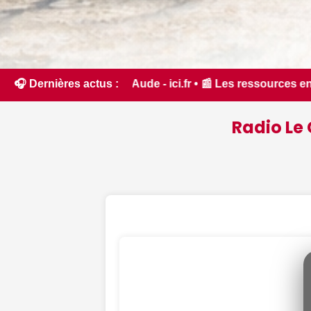
i.fr • 📰 Les ressources en eau dans un état critique dans le
🎧 Dernières actus :
Radio Le 