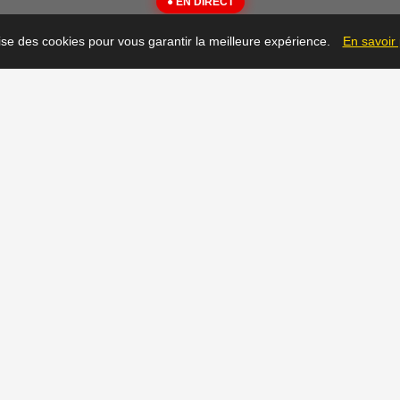
● EN DIRECT
{"message":"Not Found"}
lise des cookies pour vous garantir la meilleure expérience.
En savoir
▶
Prêt