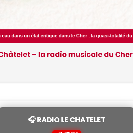
 Cher : la quasi-totalité du département placée en situation 
Châtelet – la radio musicale du Cher
🎧 RADIO LE CHATELET