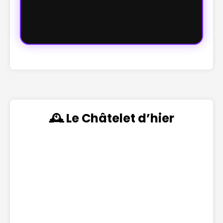
🕰️ Le Châtelet d’hier