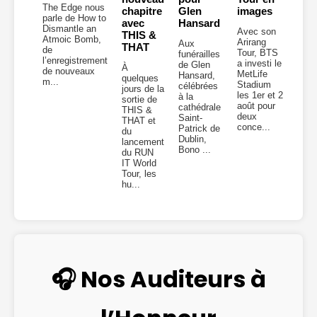
The Edge nous
chapitre
Glen
images
parle de How to
avec
Hansard
Dismantle an
Avec son
THIS &
Atmoic Bomb,
Arirang
Aux
THAT
de
Tour, BTS
funérailles
l’enregistrement
a investi le
de Glen
À
de nouveaux
MetLife
Hansard,
quelques
m...
Stadium
célébrées
jours de la
les 1er et 2
à la
sortie de
août pour
cathédrale
THIS &
deux
Saint-
THAT et
conce...
Patrick de
du
Dublin,
lancement
Bono ...
du RUN
IT World
Tour, les
hu...
🎧 Nos Auditeurs à