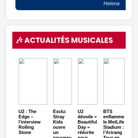
Helena
🎶 ACTUALITÉS MUSICALES
U2 : The
Exclu:
U2
BTS
Edge –
Stray
dévoile «
enflamme
l’interview
Kids
Beautiful
le MetLife
Rolling
ouvre
Day »
Stadium :
Stone
un
réécrite
l’Arirang
nouveau
pour
Tour en