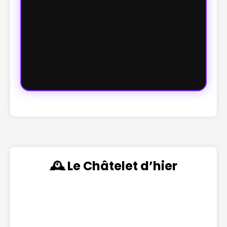
🕰️ Le Châtelet d’hier