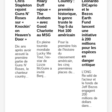
Chris
Hilary
Country :
Leonardo
Stapleton
Duff
une
DiCaprio
rejoint
rejoue «
première
et le
Guns N’
The
historique,
Bezos
Roses
Anthem
le genre
Earth
sur «
» avec
truste le
Fund
Knockin’
Good
Top 5 du
lancent
on
Charlotte
Hot 100
une
Heaven’s
au MSG
américain
initiative
Door »
à 200
En pleine
Pour la
millions
tournée
première fois
Dix ans
pour les
mondiale
de l'histoire
après avoir
espèces
Lucky Me
du
assuré la
en
Tour, l’ex-
classement
première
danger
star de
américain,
partie de
critique
Lizzie
les cinq
Guns N’
McGuire a
premières
Roses, le
L'ONG
invité
places du...
chanteur
Re:wild de
Benj...
country...
l'acteur et
le fonds de
Jeff Bezos
engagent
200
millions de
dollars
dans...