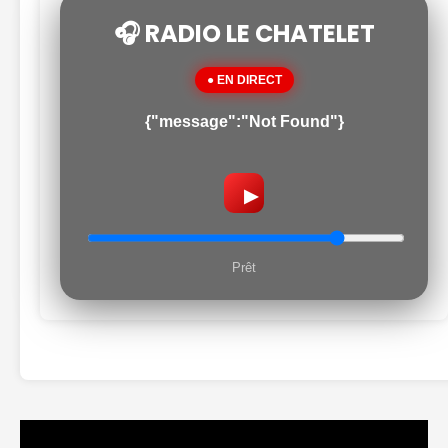
🎧 RADIO LE CHATELET
● EN DIRECT
{"message":"Not Found"}
▶
Prêt