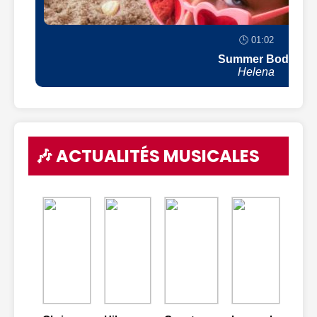
🕒 01:02
Summer Body
Helena
🎶 ACTUALITÉS MUSICALES