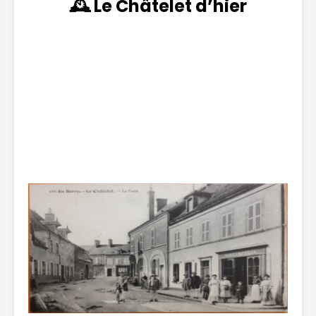
🕰️ Le Châtelet d’hier