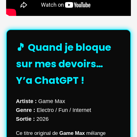
🎵 Quand je bloque
sur mes devoirs…
Y’a ChatGPT !
Artiste :
Game Max
Genre :
Electro / Fun / Internet
Sortie :
2026
Ce titre original de
Game Max
mélange