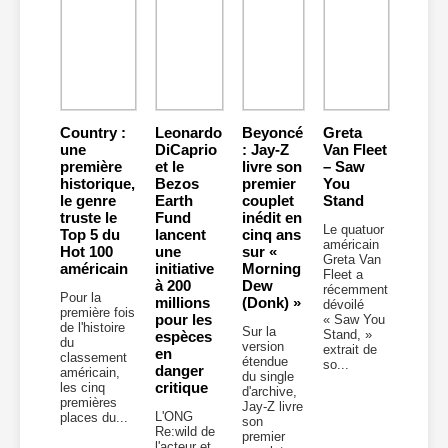
Country :
Leonardo
Beyoncé
Greta
une
DiCaprio
: Jay-Z
Van Fleet
première
et le
livre son
– Saw
historique,
Bezos
premier
You
le genre
Earth
couplet
Stand
truste le
Fund
inédit en
Le quatuor
Top 5 du
lancent
cinq ans
américain
Hot 100
une
sur «
Greta Van
américain
initiative
Morning
Fleet a
à 200
Dew
récemment
Pour la
millions
(Donk) »
dévoilé
première fois
pour les
« Saw You
de l'histoire
Sur la
Stand, »
espèces
du
version
extrait de
en
classement
étendue
so...
danger
américain,
du single
critique
les cinq
d'archive,
premières
Jay-Z livre
L'ONG
places du...
son
Re:wild de
premier
l'acteur et