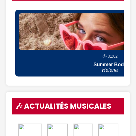
🕒 01:02
Summer Body
Helena
🎶 ACTUALITÉS MUSICALES