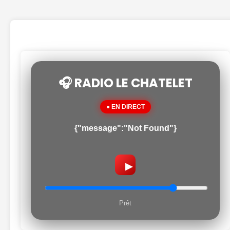
🎧 RADIO LE CHATELET
● EN DIRECT
{"message":"Not Found"}
▶
Prêt