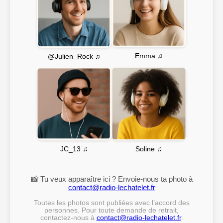
Emma ♫
@Julien_Rock ♫
Soline ♫
JC_13 ♫
📸 Tu veux apparaître ici ? Envoie-nous ta photo à
contact@radio-lechatelet.fr
Toutes les photos sont publiées avec l’accord des
personnes. Pour toute demande de retrait,
contactez-nous à
contact@radio-lechatelet.fr
.