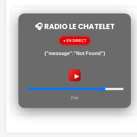
🎧 RADIO LE CHATELET
● EN DIRECT
{"message":"Not Found"}
▶
Prêt