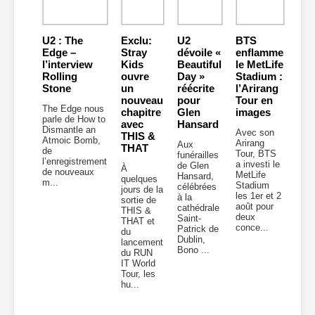
U2 : The
Exclu:
U2
BTS
Edge –
Stray
dévoile «
enflamme
l’interview
Kids
Beautiful
le MetLife
Rolling
ouvre
Day »
Stadium :
Stone
un
réécrite
l’Arirang
nouveau
pour
Tour en
The Edge nous
chapitre
Glen
images
parle de How to
avec
Hansard
Dismantle an
Avec son
THIS &
Atmoic Bomb,
Arirang
Aux
THAT
de
Tour, BTS
funérailles
l’enregistrement
a investi le
de Glen
À
de nouveaux
MetLife
Hansard,
quelques
m...
Stadium
célébrées
jours de la
les 1er et 2
à la
sortie de
août pour
cathédrale
THIS &
deux
Saint-
THAT et
conce...
Patrick de
du
Dublin,
lancement
Bono ...
du RUN
IT World
Tour, les
hu...