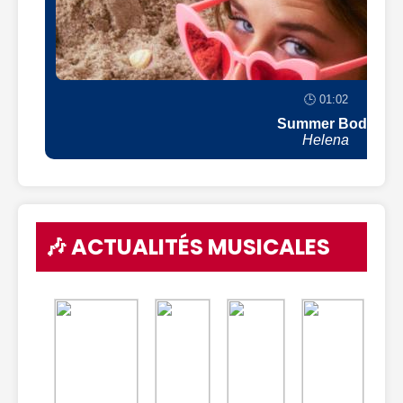
🕒 01:02
Summer Body
Helena
🎶 ACTUALITÉS MUSICALES