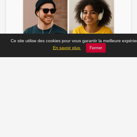
Ce site utilise des cookies pour vous garantir la meilleure expéri
Soline ♫
JC_13 ♫
En savoir plus
Fermer
📸 Tu veux apparaître ici ? Envoie-nous ta photo à
contact@radio-lechatelet.fr
Toutes les photos sont publiées avec l’accord des
personnes. Pour toute demande de retrait,
contactez-nous à
contact@radio-lechatelet.fr
.
📚 Découvrez les livres de