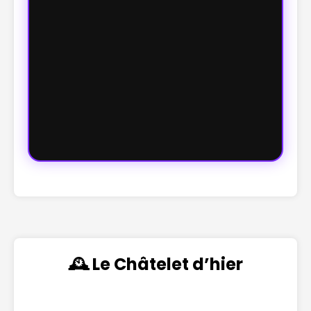
🕰️ Le Châtelet d’hier