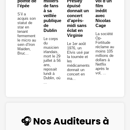
pointe de
milliers
Presley
vol d’un
l’épée
de fans
épuisé
film
à sa
donnait un
inédit
S’il a
veillée
concert
avec
acquis son
publique
d’après-
Nicolas
statut de
de
midi sans
Cage
star en
Dublin
éclat en
tenant
La société
Virginie
fermement
Op-
Le corps
le micro au
Fortitude
du
Le 1er août
sein d’Iron
réclame au
musicien
1976, un
Maiden,
moins 105
irlandais,
Elvis usé par
Bruc...
millions de
mort le 29
la tournée et
dollars à
juillet à 56
les
Netflix
ans,
médicaments
après le
reposait
donnait un
vol, ...
lundi à
concert en
Dublin, où
ma...
...
🎧 Nos Auditeurs à