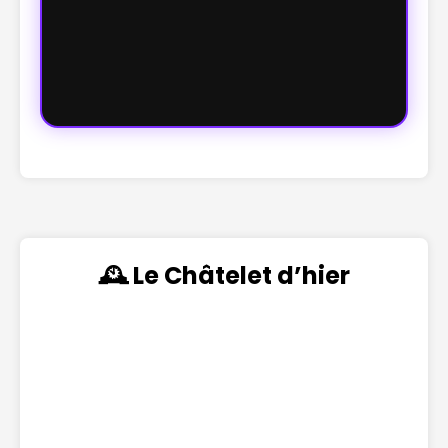
🕰️ Le Châtelet d’hier