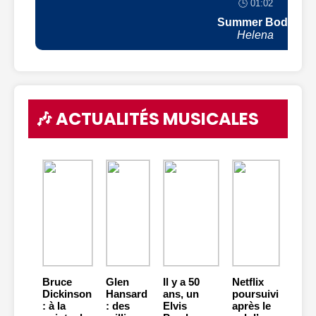
🕒 01:02
Summer Body
Helena
🎶 ACTUALITÉS MUSICALES
Bruce
Glen
Il y a 50
Netflix
Dickinson
Hansard
ans, un
poursuivi
: à la
: des
Elvis
après le