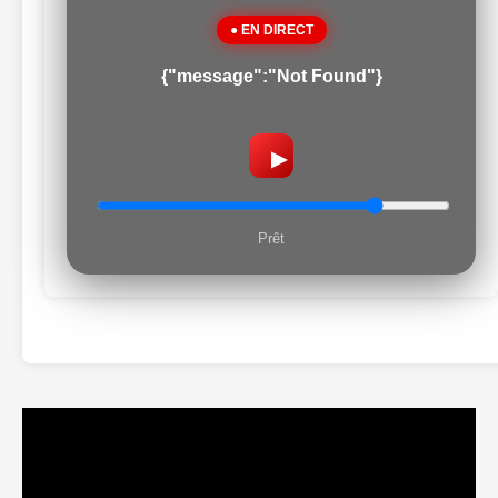
● EN DIRECT
{"message":"Not Found"}
▶
Prêt