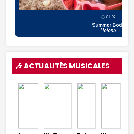
🕒 01:02
Summer Body
Helena
🎶 ACTUALITÉS MUSICALES