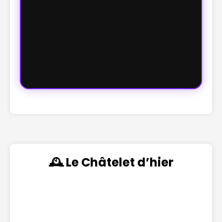
🕰️ Le Châtelet d’hier