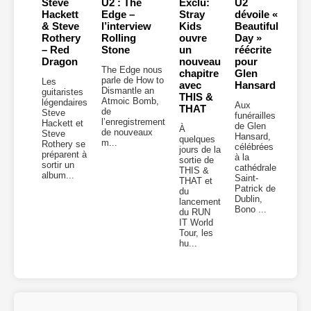
Steve
U2 : The
Exclu:
U2
Hackett
Edge –
Stray
dévoile «
& Steve
l’interview
Kids
Beautiful
Rothery
Rolling
ouvre
Day »
– Red
Stone
un
réécrite
Dragon
nouveau
pour
The Edge nous
chapitre
Glen
parle de How to
Les
avec
Hansard
Dismantle an
guitaristes
THIS &
Atmoic Bomb,
légendaires
Aux
THAT
de
Steve
funérailles
l’enregistrement
Hackett et
de Glen
À
de nouveaux
Steve
Hansard,
quelques
m...
Rothery se
célébrées
jours de la
préparent à
à la
sortie de
sortir un
cathédrale
THIS &
album...
Saint-
THAT et
Patrick de
du
Dublin,
lancement
Bono ...
du RUN
IT World
Tour, les
hu...