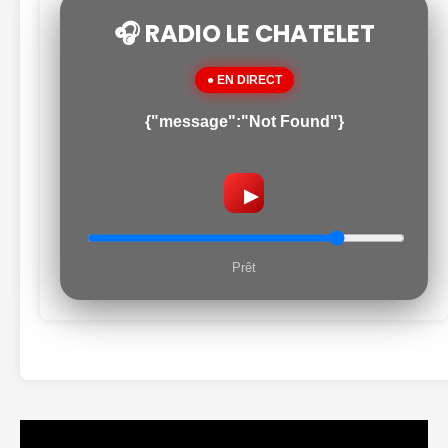
🎧 RADIO LE CHATELET
● EN DIRECT
{"message":"Not Found"}
▶
Prêt