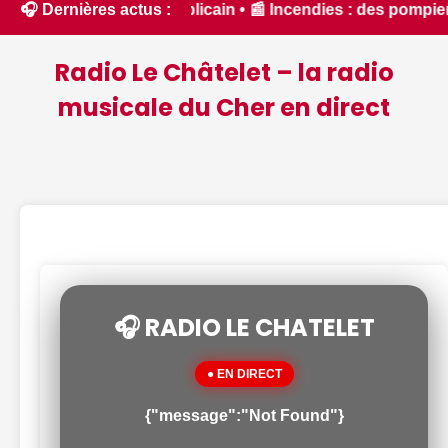
ry Républicain • 📰 Incendies : des pompiers du Cher et de l
🎧 Dernières actus :
Radio Le Châtelet – la radio
musicale du Cher en direct
🎧 RADIO LE CHATELET
● EN DIRECT
{"message":"Not Found"}