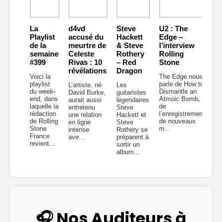
La
d4vd
Steve
U2 : The
Playlist
accusé du
Hackett
Edge –
de la
meurtre de
& Steve
l’interview
semaine
Celeste
Rothery
Rolling
#399
Rivas : 10
– Red
Stone
révélations
Dragon
Voici la
The Edge nous
playlist
parle de How to
L’artiste, né
Les
du week-
Dismantle an
David Burke,
guitaristes
end, dans
Atmoic Bomb,
aurait aussi
légendaires
laquelle la
de
entretenu
Steve
rédaction
l’enregistrement
une relation
Hackett et
de Rolling
de nouveaux
en ligne
Steve
Stone
m...
intense
Rothery se
France
ave...
préparent à
revient...
sortir un
album...
🎧 Nos Auditeurs à