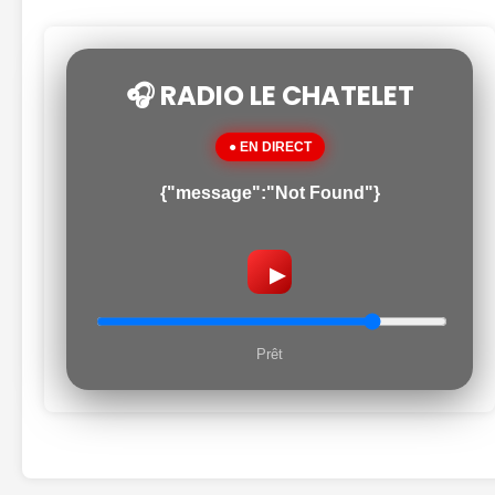
🎧 RADIO LE CHATELET
● EN DIRECT
{"message":"Not Found"}
▶
Prêt