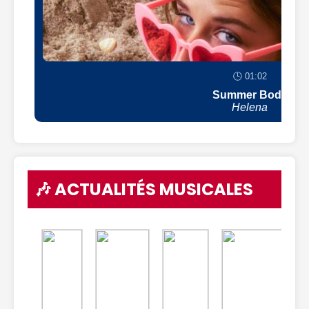
🕒 01:02
Summer Body
Helena
🎶 ACTUALITÉS MUSICALES