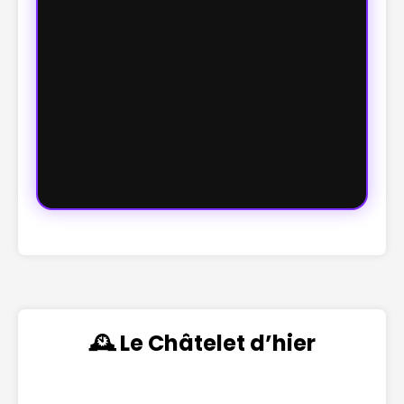
🕰️ Le Châtelet d’hier