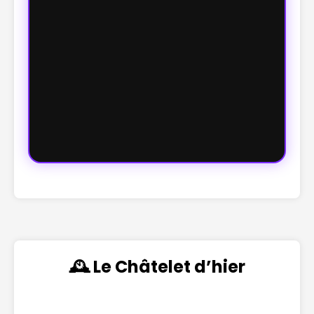
🕰️ Le Châtelet d’hier