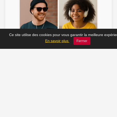
Ce site utilise des cookies pour vous garantir la meilleure expéri
Soline ♫
JC_13 ♫
En savoir plus
Fermer
📸 Tu veux apparaître ici ? Envoie-nous ta photo à
contact@radio-lechatelet.fr
Toutes les photos sont publiées avec l’accord des
personnes. Pour toute demande de retrait,
contactez-nous à
contact@radio-lechatelet.fr
.
📚 Découvrez les livres de