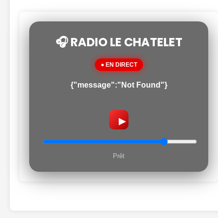
🎧 RADIO LE CHATELET
● EN DIRECT
{"message":"Not Found"}
▶
Prêt