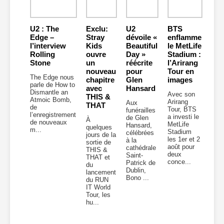
U2 : The
Exclu:
U2
BTS
Edge –
Stray
dévoile «
enflamme
l’interview
Kids
Beautiful
le MetLife
Rolling
ouvre
Day »
Stadium :
Stone
un
réécrite
l’Arirang
nouveau
pour
Tour en
The Edge nous
chapitre
Glen
images
parle de How to
avec
Hansard
Dismantle an
Avec son
THIS &
Atmoic Bomb,
Arirang
Aux
THAT
de
Tour, BTS
funérailles
l’enregistrement
a investi le
de Glen
À
de nouveaux
MetLife
Hansard,
quelques
m...
Stadium
célébrées
jours de la
les 1er et 2
à la
sortie de
août pour
cathédrale
THIS &
deux
Saint-
THAT et
conce...
Patrick de
du
Dublin,
lancement
Bono ...
du RUN
IT World
Tour, les
hu...