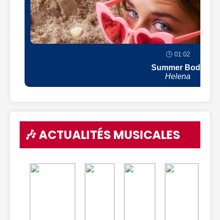
🕒 01:02
Summer Body
Helena
🎶 ACTUALITÉS MUSICALES