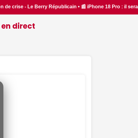
ne 18 Pro : il sera bien plus cher que prévu - iPhon.fr • 📰
 en direct