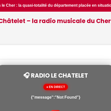
acée en situation de crise - Le Berry Républicain • 📰 iPho
Châtelet – la radio musicale du Cher
🎧 RADIO LE CHATELET
● EN DIRECT
{"message":"Not Found"}