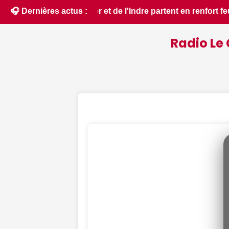
ux de forêt dans l'Aude - ici.fr • 📰 Les ressources en eau d
🎧 Dernières actus :
Radio Le 