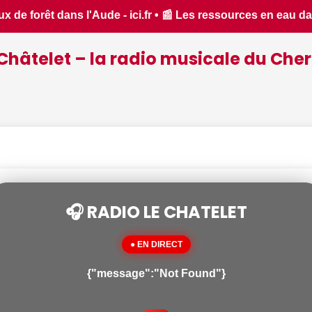
ans un état critique dans le Cher : la quasi-totalité du dépa
Châtelet – la radio musicale du Cher
🎧 RADIO LE CHATELET
● EN DIRECT
{"message":"Not Found"}