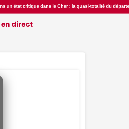
rtement placée en situation de crise - Le Berry Républicain •
 en direct