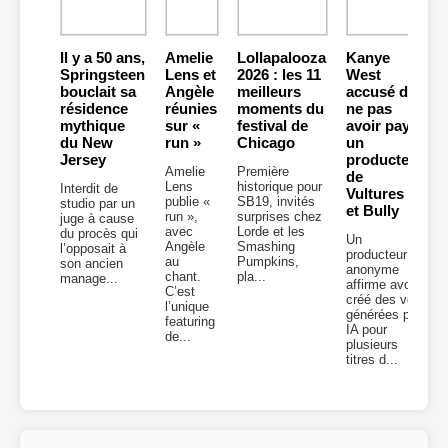
Il y a 50 ans,
Amelie
Lollapalooza
Kanye
Springsteen
Lens et
2026 : les 11
West
bouclait sa
Angèle
meilleurs
accusé de
résidence
réunies
moments du
ne pas
mythique
sur «
festival de
avoir payé
du New
run »
Chicago
un
Jersey
producteur
Amelie
Première
de
Lens
historique pour
Interdit de
Vultures 2
publie «
SB19, invités
studio par un
et Bully
run »,
surprises chez
juge à cause
avec
Lorde et les
du procès qui
Un
Angèle
Smashing
l’opposait à
producteur
au
Pumpkins,
son ancien
anonyme
chant.
pla...
manage...
affirme avoir
C’est
créé des voix
l’unique
générées par
featuring
IA pour
de...
plusieurs
titres d...