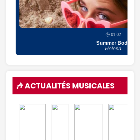
🕒 01:02
Summer Body
Helena
🎶 ACTUALITÉS MUSICALES