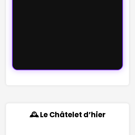
🕰️ Le Châtelet d’hier