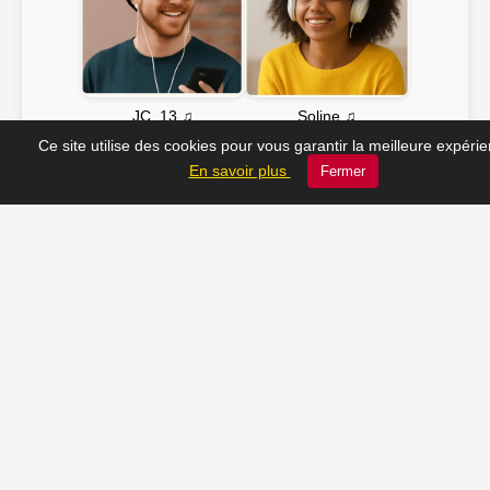
Soline ♫
JC_13 ♫
Ce site utilise des cookies pour vous garantir la meilleure expéri
En savoir plus
Fermer
📸 Tu veux apparaître ici ? Envoie-nous ta photo à
contact@radio-lechatelet.fr
Toutes les photos sont publiées avec l’accord des
personnes. Pour toute demande de retrait,
contactez-nous à
contact@radio-lechatelet.fr
.
📚 Découvrez les livres de
notre partenaire Arthur