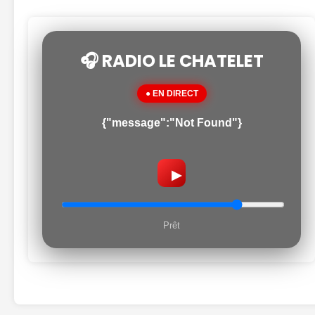
🎧 RADIO LE CHATELET
● EN DIRECT
{"message":"Not Found"}
▶
Prêt