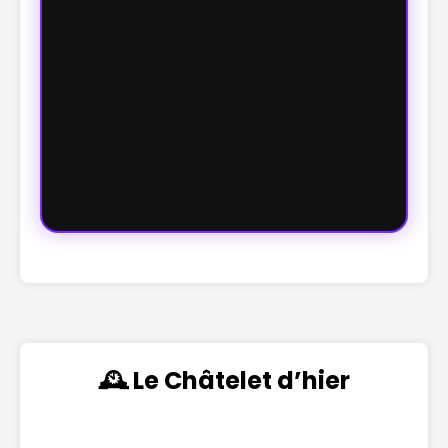
🕰️ Le Châtelet d’hier