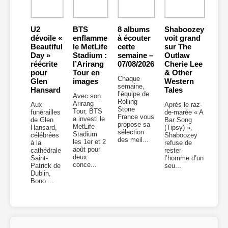
U2
BTS
8 albums
Shaboozey
dévoile «
enflamme
à écouter
voit grand
Beautiful
le MetLife
cette
sur The
Day »
Stadium :
semaine –
Outlaw
réécrite
l’Arirang
07/08/2026
Cherie Lee
pour
Tour en
& Other
Chaque
Glen
images
Western
semaine,
Hansard
Tales
l’équipe de
Avec son
Rolling
Arirang
Aux
Après le raz-
Stone
Tour, BTS
funérailles
de-marée « A
France vous
a investi le
de Glen
Bar Song
propose sa
MetLife
Hansard,
(Tipsy) »,
sélection
Stadium
célébrées
Shaboozey
des meil...
les 1er et 2
à la
refuse de
août pour
cathédrale
rester
deux
Saint-
l’homme d’un
conce...
Patrick de
seu...
Dublin,
Bono ...