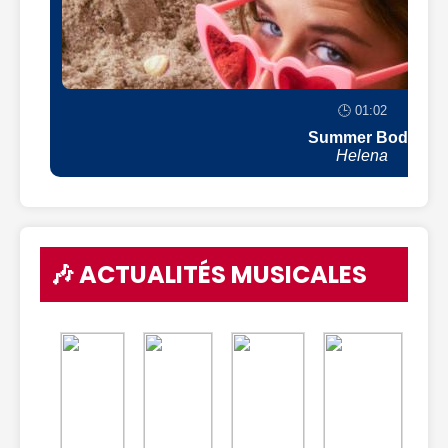
🕒 01:02
Summer Body
Helena
🎶 ACTUALITÉS MUSICALES