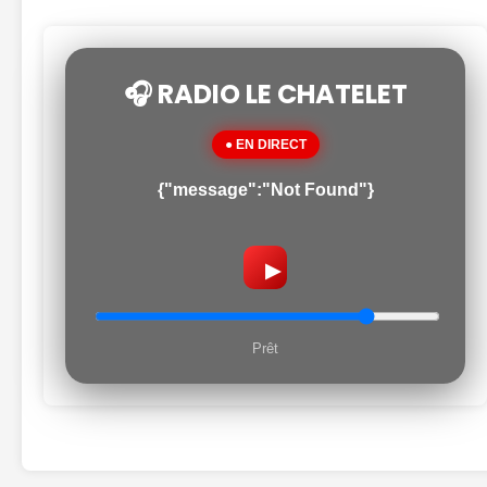
🎧 RADIO LE CHATELET
● EN DIRECT
{"message":"Not Found"}
▶
Prêt