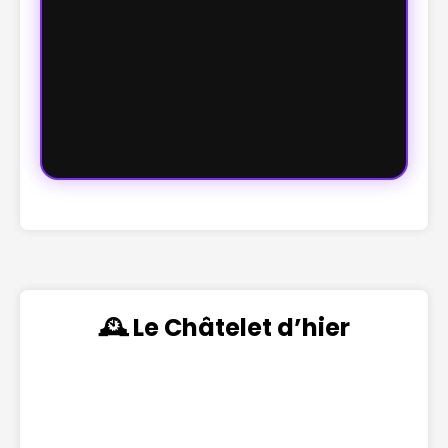
🕰️ Le Châtelet d’hier