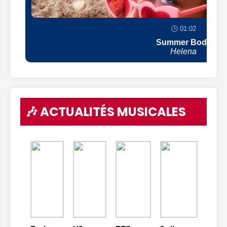
🕒 01:02
Summer Body
Helena
🎶 ACTUALITÉS MUSICALES