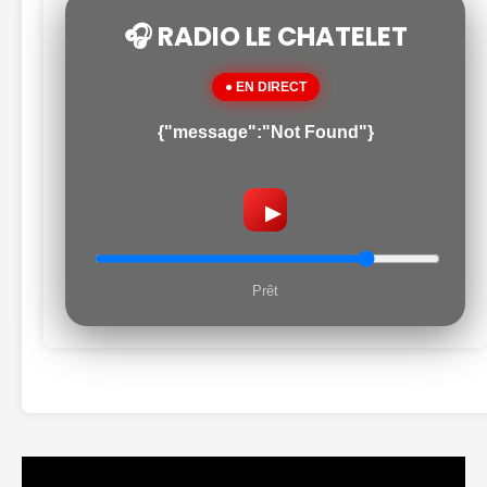
🎧 RADIO LE CHATELET
● EN DIRECT
{"message":"Not Found"}
▶
Prêt