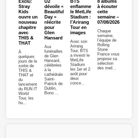
Exclu:
U2
BTS
8 albums
Stray
dévoile «
enflamme
à écouter
Kids
Beautiful
le MetLife
cette
ouvre un
Day »
Stadium :
semaine –
nouveau
réécrite
l’Arirang
07/08/2026
chapitre
pour
Tour en
Chaque
avec
Glen
images
semaine,
THIS &
Hansard
l’équipe de
Avec son
THAT
Rolling
Arirang
Aux
Stone
Tour, BTS
funérailles
À
France vous
a investi le
de Glen
quelques
propose sa
MetLife
Hansard,
jours de la
sélection
Stadium
célébrées
sortie de
des meil...
les 1er et 2
à la
THIS &
août pour
cathédrale
THAT et
deux
Saint-
du
conce...
Patrick de
lancement
Dublin,
du RUN IT
Bono ...
World
Tour, les
hu...