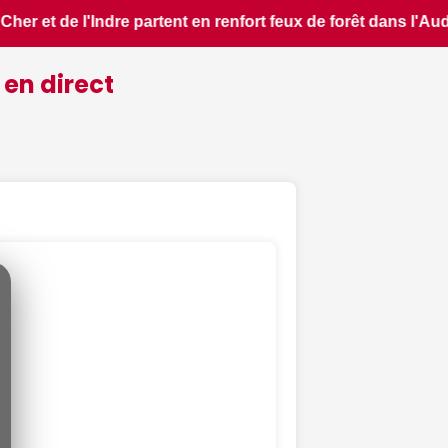
ns l'Aude - ici.fr • 📰 Les ressources en eau dans un état 
 en direct