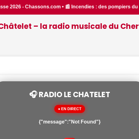
s du Cher et de l'Indre partent en renfort feux de forêt da
Châtelet – la radio musicale du Cher
🎧 RADIO LE CHATELET
● EN DIRECT
{"message":"Not Found"}