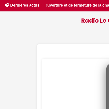
e la chasse 2026 - Chassons.com • 📰 Incendies : des pompier
🎧 Dernières actus :
Radio Le 