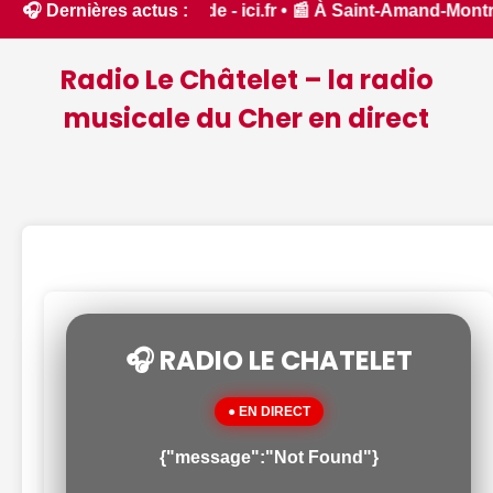
 forêt dans l'Aude - ici.fr • 📰 À Saint-Amand-Montrond, le
🎧 Dernières actus :
Radio Le Châtelet – la radio
musicale du Cher en direct
🎧 RADIO LE CHATELET
● EN DIRECT
{"message":"Not Found"}