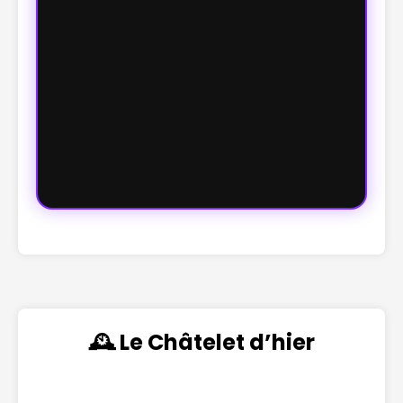
🕰️ Le Châtelet d’hier