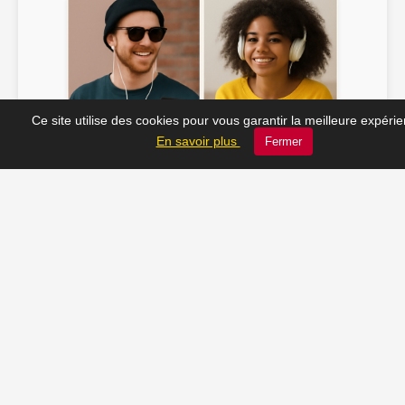
Ce site utilise des cookies pour vous garantir la meilleure expéri
Soline ♫
JC_13 ♫
En savoir plus
Fermer
📸 Tu veux apparaître ici ? Envoie-nous ta photo à
contact@radio-lechatelet.fr
Toutes les photos sont publiées avec l’accord des
personnes. Pour toute demande de retrait,
contactez-nous à
contact@radio-lechatelet.fr
.
📚 Découvrez les livres de