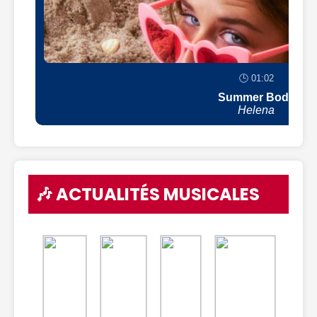
🕒 01:02
Summer Body
Helena
🎶 ACTUALITÉS MUSICALES