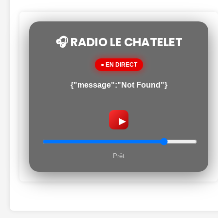
🎧 RADIO LE CHATELET
● EN DIRECT
{"message":"Not Found"}
▶
Prêt