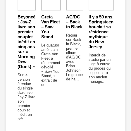
Beyoncé
Greta
AC/DC
Il y a 50 ans,
: Jay-Z
Van Fleet
– Back
Springsteen
livre son
– Saw
in Black
bouclait sa
premier
You
résidence
Retour
couplet
Stand
mythique
sur Back
inédit en
du New
in Black,
Le quatuor
cinq ans
Jersey
premier
américain
sur «
album
Greta Van
Interdit de
Morning
d’AC/DC
Fleet a
studio par un
Dew
avec
récemment
juge à cause
Brian
(Donk) »
dévoilé
du procès qui
Johnson.
« Saw You
l’opposait à
Le groupe
Sur la
Stand, »
son ancien
de ha...
version
extrait de
manage...
étendue
so...
du single
d'archive,
Jay-Z livre
son
premier
couplet
inédit en
prè...