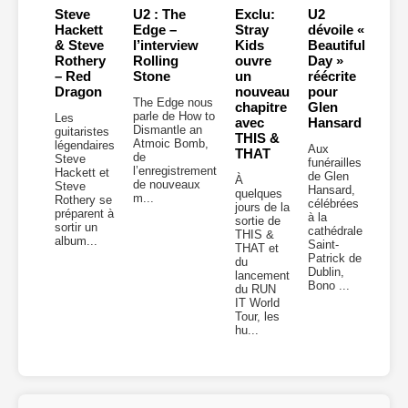
Steve
U2 : The
Exclu:
U2
Hackett
Edge –
Stray
dévoile «
& Steve
l’interview
Kids
Beautiful
Rothery
Rolling
ouvre
Day »
– Red
Stone
un
réécrite
Dragon
nouveau
pour
The Edge nous
chapitre
Glen
parle de How to
Les
avec
Hansard
Dismantle an
guitaristes
THIS &
Atmoic Bomb,
légendaires
Aux
THAT
de
Steve
funérailles
l’enregistrement
Hackett et
de Glen
À
de nouveaux
Steve
Hansard,
quelques
m...
Rothery se
célébrées
jours de la
préparent à
à la
sortie de
sortir un
cathédrale
THIS &
album...
Saint-
THAT et
Patrick de
du
Dublin,
lancement
Bono ...
du RUN
IT World
Tour, les
hu...