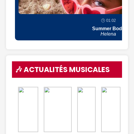
🕒 01:02
Summer Body
Helena
🎶 ACTUALITÉS MUSICALES