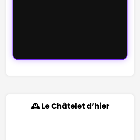
🕰️ Le Châtelet d’hier