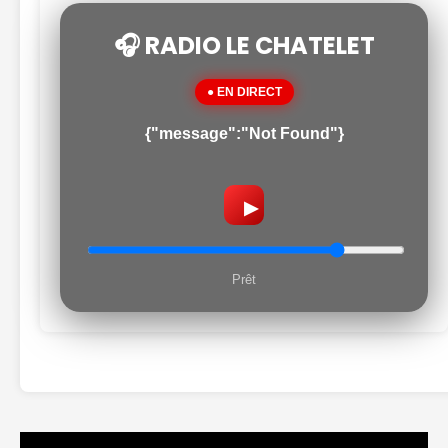
🎧 RADIO LE CHATELET
● EN DIRECT
{"message":"Not Found"}
▶
Prêt