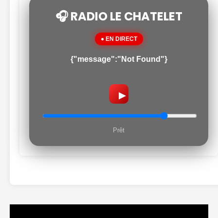
🎧 RADIO LE CHATELET
● EN DIRECT
{"message":"Not Found"}
▶
Prêt