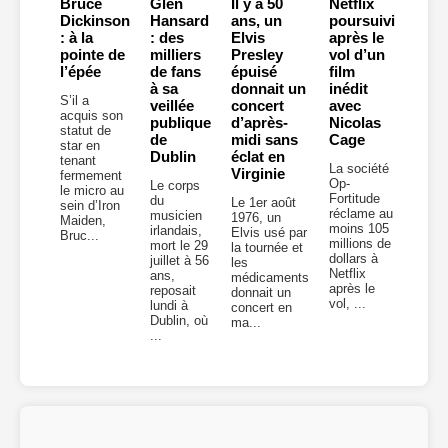
Bruce
Glen
Il y a 50
Netflix
Dickinson
Hansard
ans, un
poursuivi
: à la
: des
Elvis
après le
pointe de
milliers
Presley
vol d’un
l’épée
de fans
épuisé
film
à sa
donnait un
inédit
S’il a
veillée
concert
avec
acquis son
publique
d’après-
Nicolas
statut de
de
midi sans
Cage
star en
Dublin
éclat en
tenant
La société
Virginie
fermement
Op-
Le corps
le micro au
Fortitude
du
Le 1er août
sein d’Iron
réclame au
musicien
1976, un
Maiden,
moins 105
irlandais,
Elvis usé par
Bruc...
millions de
mort le 29
la tournée et
dollars à
juillet à 56
les
Netflix
ans,
médicaments
après le
reposait
donnait un
vol, ...
lundi à
concert en
Dublin, où
ma...
...