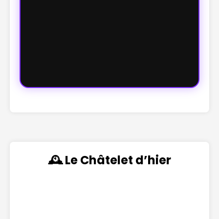
🕰️ Le Châtelet d’hier