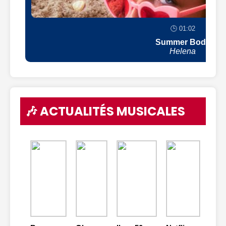
🕒 01:02
Summer Body
Helena
🎶 ACTUALITÉS MUSICALES