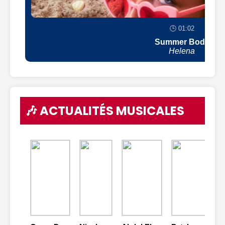
🕒 01:02
Summer Body
Helena
🎶 ACTUALITÉS MUSICALES