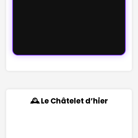
🕰️ Le Châtelet d’hier