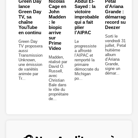
Green Day
Nicolas
Abdul El-
Petal
lance
Cage en
Sayed : la
d’Ariana
Green Day
John
victoire
Grande :
TV, sa
Madden
improbable
démarrage
chaîne
: le
qui a fait
record sur
YouTube
biopic
plier
Deezer
en continu
arrive
l’AIPAC
Sorti le
sur
vendredi 31
Green Day
Le
Prime
juillet, Petal,
TV proposera
progressiste
Video
huitième
aussi
a affronté
album
Transmission
l’AIPAC et
Madden,
d’Ariana
Unknown,
remporté la
réalisé par
Grande,
une émission
primaire
David O.
signe un
de variétés
démocrate du
Russell,
démar...
animée par
Michigan
avec
Tr...
po...
Christian
Bale dans
le rôle du
propriétaire
de...