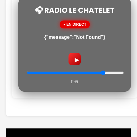
🎧 RADIO LE CHATELET
● EN DIRECT
{"message":"Not Found"}
▶
Prêt