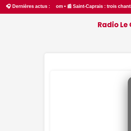
rois chantiers menés par le SDE 18 pour moderniser les infras
🎧 Dernières actus :
Radio Le 