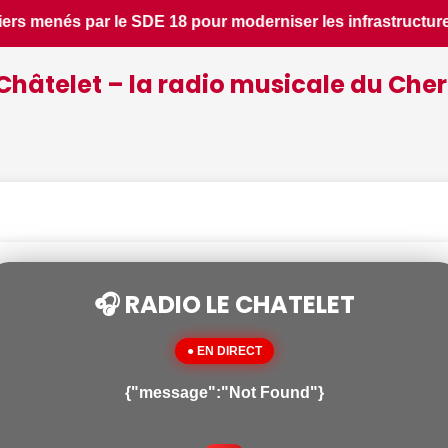
tructures locales - Le Berry Républicain • 📰 Incendies : des
Châtelet – la radio musicale du Cher
🎧 RADIO LE CHATELET
● EN DIRECT
{"message":"Not Found"}