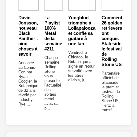
David
La
Yungblud
Comment
Jonsson,
Playlist
triomphe à
26 golden
nouveau
100%
Lollapalooza
retrievers
Black
Metal
et confie sa
ont
Panther :
de la
guitare à
conquis
cinq
semaine
une fan
Stateside,
choses à
#211
le festival
Vendredi à
savoir
de
Chicago, le
Chaque
Rolling
Britannique a
semaine,
Annoncé
Stone US
signé un retour
Rolling
au Comic-
survolté avec
Stone
Con par
Partenaire
les titres
vous
Ryan
officiel de
d’Idols, ju...
présente
Coogler, le
Stateside,
l’actualité
Britannique
le premier
des
de 32 ans
festival de
sorties
révélé par
Rolling
metal
Industry,
Stone US,
avec sa
Rye ...
Hertz a
p...
transf...