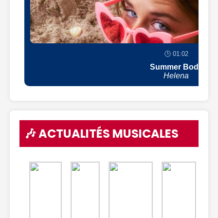
🕒 01:02
Summer Body
Helena
🎶 ACTUALITÉS MUSICALES