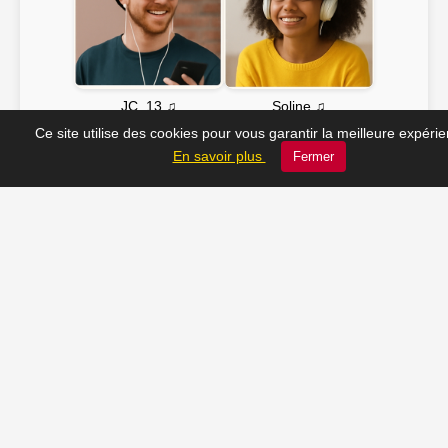
Soline ♫
JC_13 ♫
Ce site utilise des cookies pour vous garantir la meilleure expéri
En savoir plus
Fermer
📸 Tu veux apparaître ici ? Envoie-nous ta photo à
contact@radio-lechatelet.fr
Toutes les photos sont publiées avec l’accord des
personnes. Pour toute demande de retrait,
contactez-nous à
contact@radio-lechatelet.fr
.
📚 Découvrez les livres de
notre partenaire Arthur