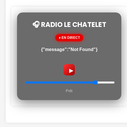
🎧 RADIO LE CHATELET
● EN DIRECT
{"message":"Not Found"}
▶
Prêt