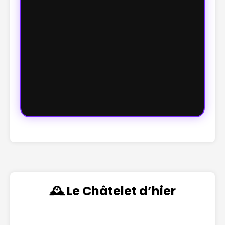
🕰️ Le Châtelet d’hier