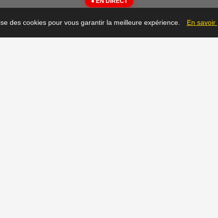
● EN DIRECT
{"message":"Not Found"}
lise des cookies pour vous garantir la meilleure expérience.
En savoir
▶
Prêt