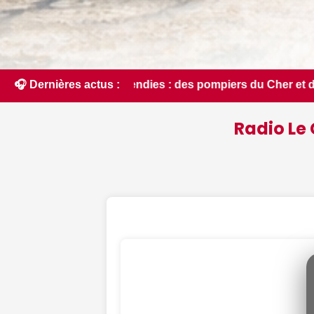
es pompiers du Cher et de l'Indre partent en renfort feux d
🎧 Dernières actus :
Radio Le 