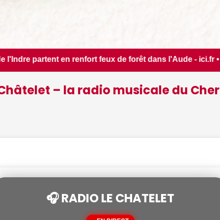
e forêt dans l'Aude - ici.fr • 📰 Les ressources en eau dan
Châtelet – la radio musicale du Cher
🎧 RADIO LE CHATELET