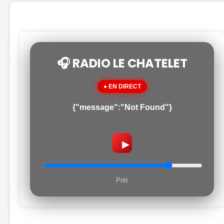
🎧 RADIO LE CHATELET
● EN DIRECT
{"message":"Not Found"}
▶
Prêt