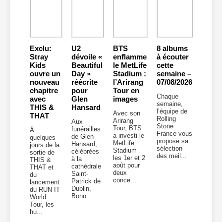
Exclu:
U2
BTS
8 albums
Stray
dévoile «
enflamme
à écouter
Kids
Beautiful
le MetLife
cette
ouvre un
Day »
Stadium :
semaine –
nouveau
réécrite
l’Arirang
07/08/2026
chapitre
pour
Tour en
Chaque
avec
Glen
images
semaine,
THIS &
Hansard
l’équipe de
Avec son
THAT
Rolling
Arirang
Aux
Stone
Tour, BTS
funérailles
À
France vous
a investi le
de Glen
quelques
propose sa
MetLife
Hansard,
jours de la
sélection
Stadium
célébrées
sortie de
des meil...
les 1er et 2
à la
THIS &
août pour
cathédrale
THAT et
deux
Saint-
du
conce...
Patrick de
lancement
Dublin,
du RUN IT
Bono ...
World
Tour, les
hu...