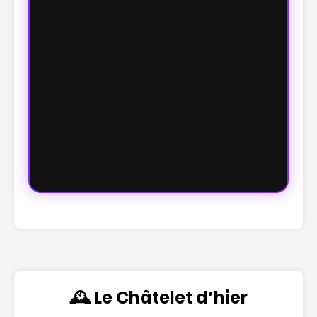
🕰️ Le Châtelet d’hier