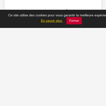
❤️ Nos coups de cœur
Ce site utilise des cookies pour vous garantir la meilleure expéri
En savoir plus
Fermer
du moment