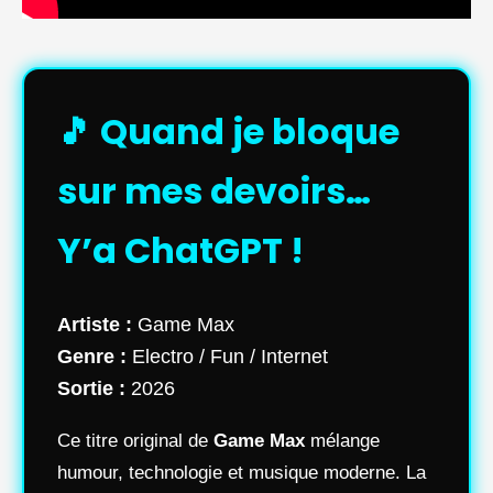
🎵 Quand je bloque
sur mes devoirs…
Y’a ChatGPT !
Artiste :
Game Max
Genre :
Electro / Fun / Internet
Sortie :
2026
Ce titre original de
Game Max
mélange
humour, technologie et musique moderne. La