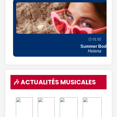
🕒 01:02
Summer Body
Helena
🎶 ACTUALITÉS MUSICALES