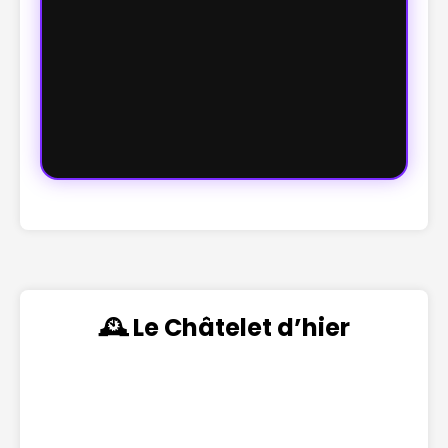
🕰️ Le Châtelet d’hier