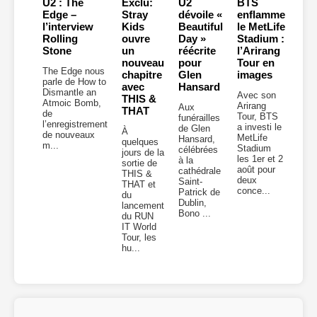
U2 : The
Exclu:
U2
BTS
Edge –
Stray
dévoile «
enflamme
l’interview
Kids
Beautiful
le MetLife
Rolling
ouvre
Day »
Stadium :
Stone
un
réécrite
l’Arirang
nouveau
pour
Tour en
The Edge nous
chapitre
Glen
images
parle de How to
avec
Hansard
Dismantle an
Avec son
THIS &
Atmoic Bomb,
Arirang
Aux
THAT
de
Tour, BTS
funérailles
l’enregistrement
a investi le
de Glen
À
de nouveaux
MetLife
Hansard,
quelques
m...
Stadium
célébrées
jours de la
les 1er et 2
à la
sortie de
août pour
cathédrale
THIS &
deux
Saint-
THAT et
conce...
Patrick de
du
Dublin,
lancement
Bono ...
du RUN
IT World
Tour, les
hu...