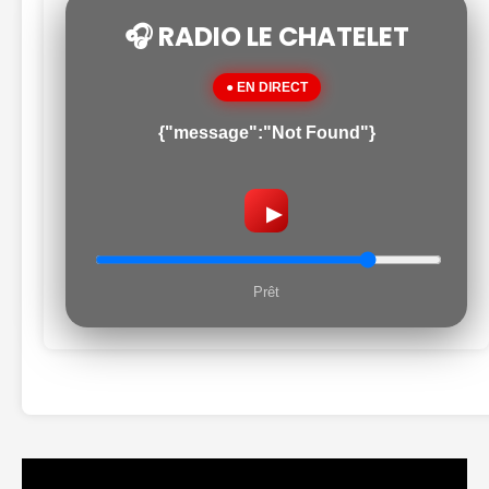
🎧 RADIO LE CHATELET
● EN DIRECT
{"message":"Not Found"}
▶
Prêt