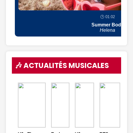
🕒 01:02
Summer Body
Helena
🎶 ACTUALITÉS MUSICALES