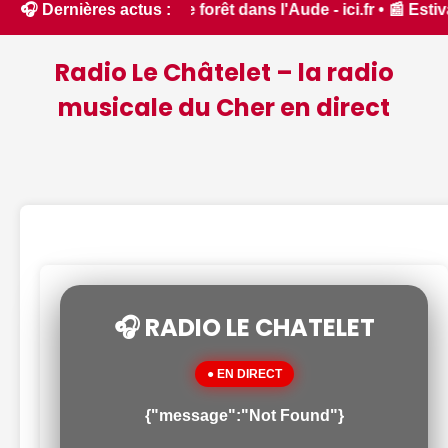
ort feux de forêt dans l'Aude - ici.fr • 📰 Estival du Luisa
🎧 Dernières actus :
Radio Le Châtelet – la radio
musicale du Cher en direct
🎧 RADIO LE CHATELET
● EN DIRECT
{"message":"Not Found"}