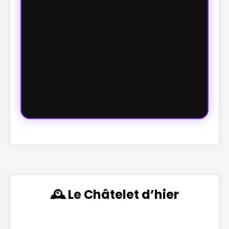
🕰️ Le Châtelet d’hier