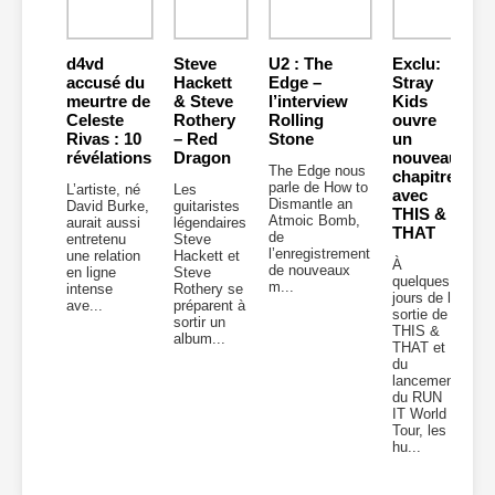
d4vd
Steve
U2 : The
Exclu:
accusé du
Hackett
Edge –
Stray
meurtre de
& Steve
l’interview
Kids
Celeste
Rothery
Rolling
ouvre
Rivas : 10
– Red
Stone
un
révélations
Dragon
nouveau
The Edge nous
chapitre
parle de How to
L’artiste, né
Les
avec
Dismantle an
David Burke,
guitaristes
THIS &
Atmoic Bomb,
aurait aussi
légendaires
THAT
de
entretenu
Steve
l’enregistrement
une relation
Hackett et
À
de nouveaux
en ligne
Steve
quelques
m...
intense
Rothery se
jours de la
ave...
préparent à
sortie de
sortir un
THIS &
album...
THAT et
du
lancement
du RUN
IT World
Tour, les
hu...