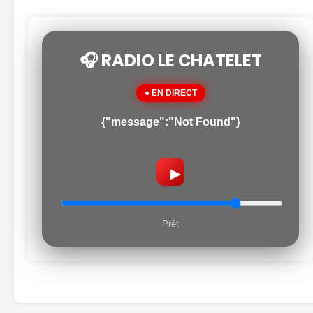
🎧 RADIO LE CHATELET
● EN DIRECT
{"message":"Not Found"}
▶
Prêt