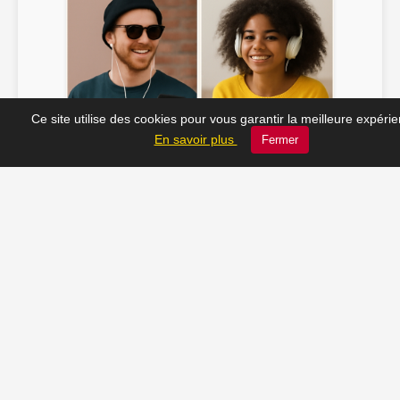
Ce site utilise des cookies pour vous garantir la meilleure expéri
Soline ♫
JC_13 ♫
En savoir plus
Fermer
📸 Tu veux apparaître ici ? Envoie-nous ta photo à
contact@radio-lechatelet.fr
Toutes les photos sont publiées avec l’accord des
personnes. Pour toute demande de retrait,
contactez-nous à
contact@radio-lechatelet.fr
.
📚 Découvrez les livres de