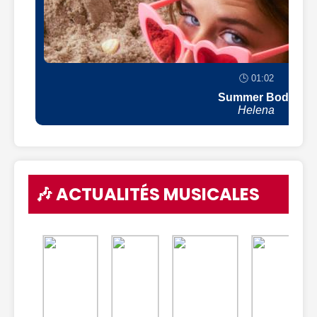
🕒 01:02
Summer Body
Helena
🎶 ACTUALITÉS MUSICALES