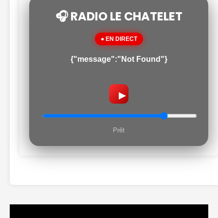
🎧 RADIO LE CHATELET
● EN DIRECT
{"message":"Not Found"}
▶
Prêt