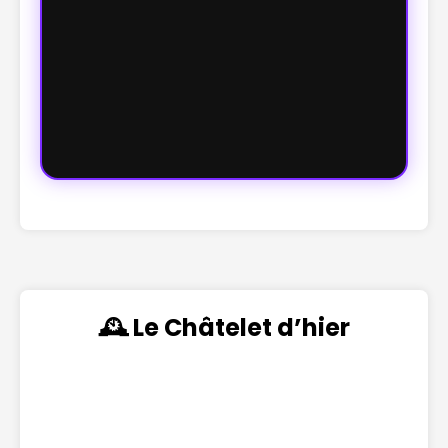
🕰️ Le Châtelet d’hier