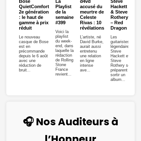
Bose
La
d4vd
Steve
QuietComfort
Playlist
accusé du
Hackett
2e génération
de la
meurtre de
& Steve
: le haut de
semaine
Celeste
Rothery
gamme à prix
#399
Rivas : 10
– Red
réduit
révélations
Dragon
Voici la
playlist
Le nouveau
L’artiste, né
Les
du week-
casque de Bose
David Burke,
guitaristes
end, dans
est en
aurait aussi
légendaires
laquelle la
précommande
entretenu
Steve
rédaction
depuis le 6 août
une relation
Hackett et
de Rolling
avec une
en ligne
Steve
Stone
réduction de
intense
Rothery se
France
bruit...
ave...
préparent à
revient...
sortir un
album...
🎧 Nos Auditeurs à
l’Honneur