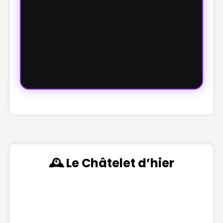
🕰️ Le Châtelet d’hier