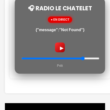
🎧 RADIO LE CHATELET
● EN DIRECT
{"message":"Not Found"}
▶
Prêt