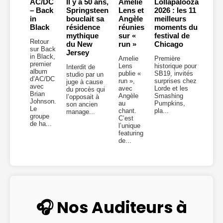
AC/DC
Il y a 50 ans,
Amelie
Lollapalooza
– Back
Springsteen
Lens et
2026 : les 11
in
bouclait sa
Angèle
meilleurs
Black
résidence
réunies
moments du
mythique
sur «
festival de
Retour
du New
run »
Chicago
sur Back
Jersey
in Black,
Amelie
Première
premier
Lens
historique pour
Interdit de
album
publie «
SB19, invités
studio par un
d’AC/DC
run »,
surprises chez
juge à cause
avec
avec
Lorde et les
du procès qui
Brian
Angèle
Smashing
l’opposait à
Johnson.
au
Pumpkins,
son ancien
Le
chant.
pla...
manage...
groupe
C’est
de ha...
l’unique
featuring
de...
🎧 Nos Auditeurs à