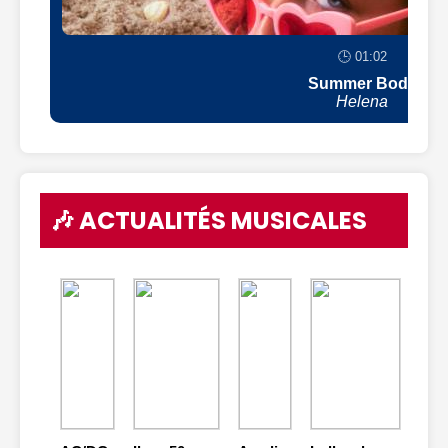
🕒 01:02
Summer Body
Helena
🎶 ACTUALITÉS MUSICALES