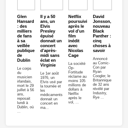
Glen
Il y a 50
Netflix
David
Hansard
ans, un
poursuivi
Jonsson,
: des
Elvis
après le
nouveau
milliers
Presley
vol d’un
Black
de fans
épuisé
film
Panther :
à sa
donnait un
inédit
cinq
veillée
concert
avec
choses à
publique
d’après-
Nicolas
savoir
de
midi sans
Cage
Annoncé
Dublin
éclat en
au Comic-
La société
Virginie
Con par
Op-
Le corps
Ryan
Fortitude
du
Le 1er août
Coogler, le
réclame au
musicien
1976, un
Britannique
moins 105
irlandais,
Elvis usé par
de 32 ans
millions de
mort le 29
la tournée et
révélé par
dollars à
juillet à 56
les
Industry,
Netflix
ans,
médicaments
Rye ...
après le
reposait
donnait un
vol, ...
lundi à
concert en
Dublin, où
ma...
...