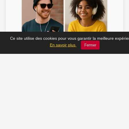
Ce site utilise des cookies pour vous garantir la meilleure expéri
Soline ♫
JC_13 ♫
En savoir plus
Fermer
📸 Tu veux apparaître ici ? Envoie-nous ta photo à
contact@radio-lechatelet.fr
Toutes les photos sont publiées avec l’accord des
personnes. Pour toute demande de retrait,
contactez-nous à
contact@radio-lechatelet.fr
.
📚 Découvrez les livres de