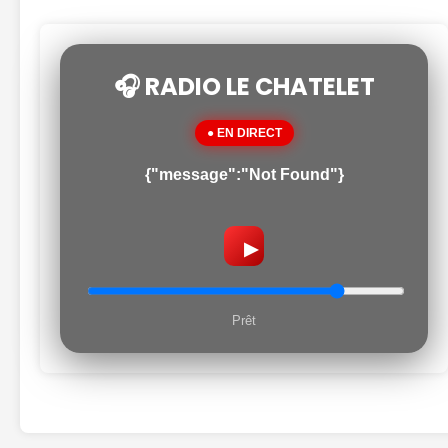
🎧 RADIO LE CHATELET
● EN DIRECT
{"message":"Not Found"}
▶
Prêt