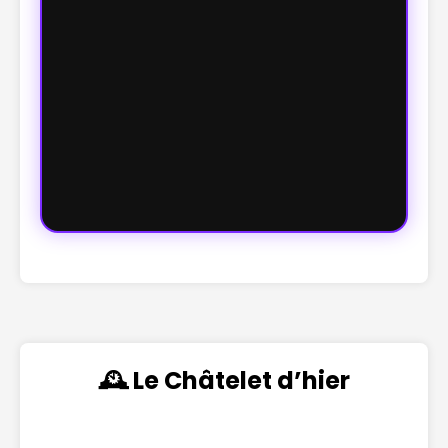
🕰️ Le Châtelet d’hier