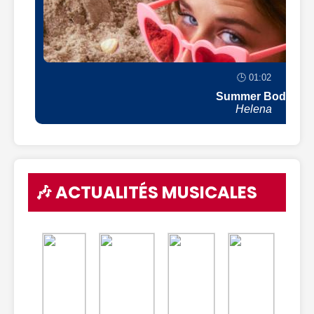
🕒 01:02
Summer Body
Helena
🎶 ACTUALITÉS MUSICALES