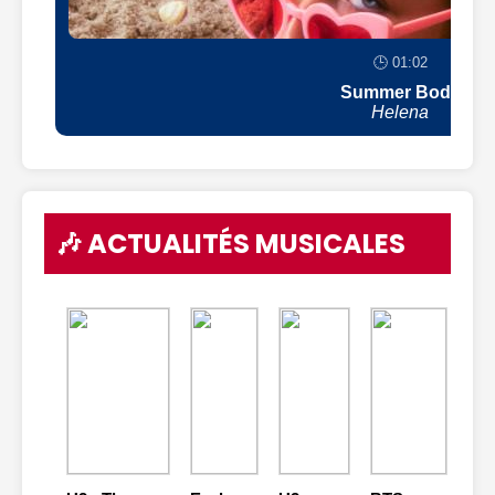
🕒 01:02
Summer Body
Helena
🎶 ACTUALITÉS MUSICALES