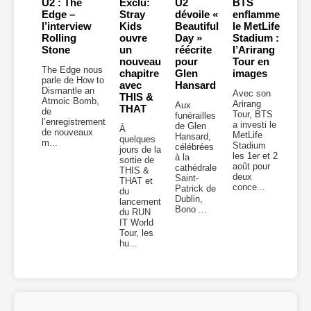
U2 : The
Exclu:
U2
BTS
Edge –
Stray
dévoile «
enflamme
l’interview
Kids
Beautiful
le MetLife
Rolling
ouvre
Day »
Stadium :
Stone
un
réécrite
l’Arirang
nouveau
pour
Tour en
The Edge nous
chapitre
Glen
images
parle de How to
avec
Hansard
Dismantle an
Avec son
THIS &
Atmoic Bomb,
Arirang
Aux
THAT
de
Tour, BTS
funérailles
l’enregistrement
a investi le
de Glen
À
de nouveaux
MetLife
Hansard,
quelques
m...
Stadium
célébrées
jours de la
les 1er et 2
à la
sortie de
août pour
cathédrale
THIS &
deux
Saint-
THAT et
conce...
Patrick de
du
Dublin,
lancement
Bono ...
du RUN
IT World
Tour, les
hu...