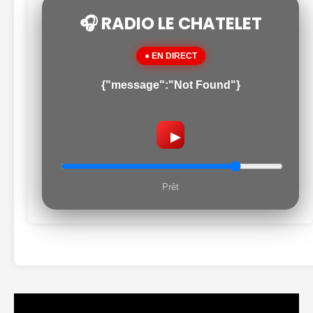
🎧 RADIO LE CHATELET
● EN DIRECT
{"message":"Not Found"}
▶
Prêt