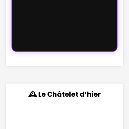
🕰️ Le Châtelet d’hier