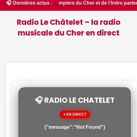
s : des pompiers du Cher et de l'Indre partent en renfort feu
🎧 Dernières actus :
Radio Le Châtelet – la radio
musicale du Cher en direct
🎧 RADIO LE CHATELET
● EN DIRECT
{"message":"Not Found"}