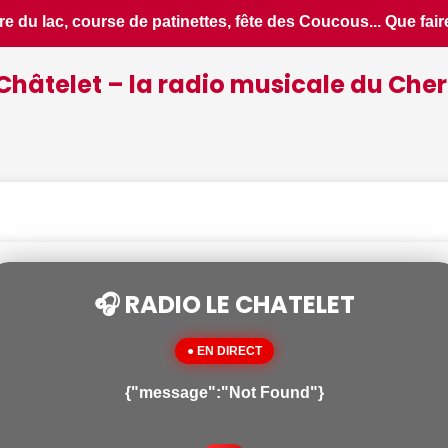
ce samedi 8 août dans le Cher - Le Berry Républicain • 📰 6 
Châtelet – la radio musicale du Cher
🎧 RADIO LE CHATELET
● EN DIRECT
{"message":"Not Found"}