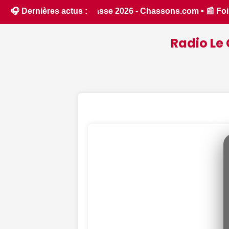
du lac, course de patinettes, fête des Coucous... Que faire 
🎧 Dernières actus :
Radio Le 