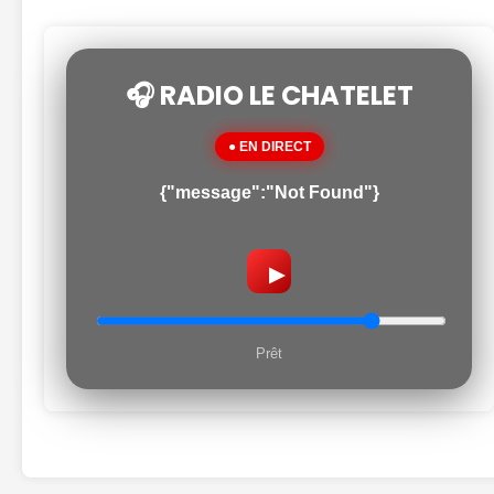
🎧 RADIO LE CHATELET
● EN DIRECT
{"message":"Not Found"}
▶
Prêt