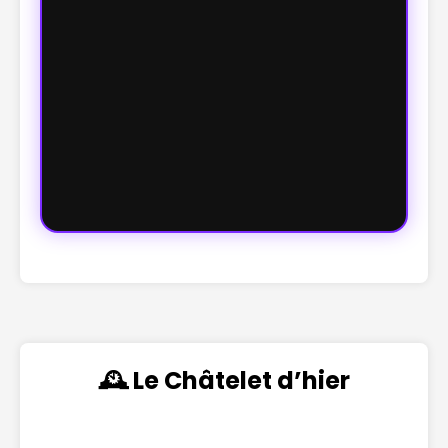
🕰️ Le Châtelet d’hier