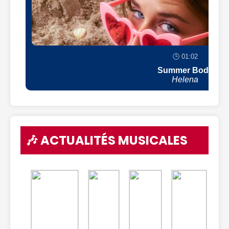
🕒 01:02
Summer Body
Helena
🎶 ACTUALITÉS MUSICALES