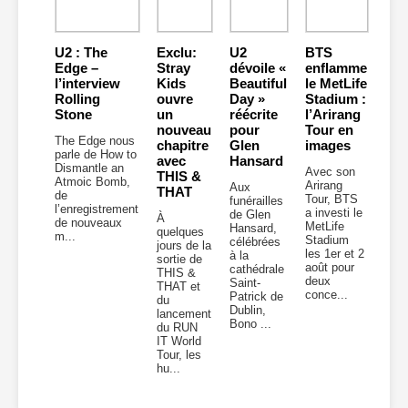
U2 : The
Exclu:
U2
BTS
Edge –
Stray
dévoile «
enflamme
l’interview
Kids
Beautiful
le MetLife
Rolling
ouvre
Day »
Stadium :
Stone
un
réécrite
l’Arirang
nouveau
pour
Tour en
The Edge nous
chapitre
Glen
images
parle de How to
avec
Hansard
Dismantle an
Avec son
THIS &
Atmoic Bomb,
Arirang
Aux
THAT
de
Tour, BTS
funérailles
l’enregistrement
a investi le
de Glen
À
de nouveaux
MetLife
Hansard,
quelques
m...
Stadium
célébrées
jours de la
les 1er et 2
à la
sortie de
août pour
cathédrale
THIS &
deux
Saint-
THAT et
conce...
Patrick de
du
Dublin,
lancement
Bono ...
du RUN
IT World
Tour, les
hu...