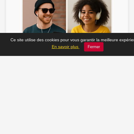
Ce site utilise des cookies pour vous garantir la meilleure expéri
Soline ♫
JC_13 ♫
En savoir plus
Fermer
📸 Tu veux apparaître ici ? Envoie-nous ta photo à
contact@radio-lechatelet.fr
Toutes les photos sont publiées avec l’accord des
personnes. Pour toute demande de retrait,
contactez-nous à
contact@radio-lechatelet.fr
.
📚 Découvrez les livres de