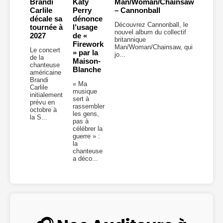
Brandi
Katy
Man/Woman/Chainsaw
John
Carlile
Perry
– Cannonball
Carp
décale sa
dénonce
–
Découvrez Cannonball, le
tournée à
l’usage
Cathe
nouvel album du collectif
2027
de «
britannique
Le
Firework
Man/Woman/Chainsaw, qui
légend
Le concert
» par la
jo...
John
de la
Maison-
Carpen
chanteuse
Blanche
vous i
américaine
à un n
Brandi
« Ma
office
Carlile
musique
Cathed
initialement
sert à
un dis
prévu en
rassembler
cin...
octobre à
les gens,
la S...
pas à
célébrer la
guerre » :
la
chanteuse
a déco...