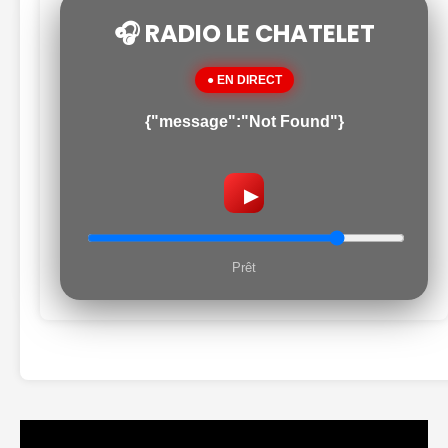
🎧 RADIO LE CHATELET
● EN DIRECT
{"message":"Not Found"}
▶
Prêt