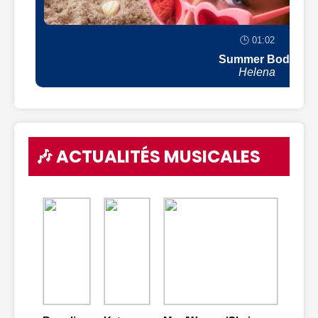
🕒 01:02
Summer Body
Helena
🎶 ACTUALITÉS MUSICALES