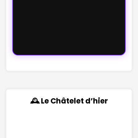
🕰️ Le Châtelet d’hier