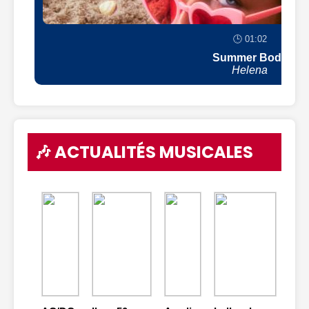
🕒 01:02
Summer Body
Helena
🎶 ACTUALITÉS MUSICALES