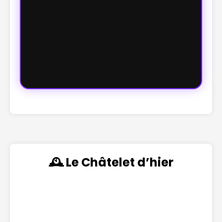
🕰️ Le Châtelet d’hier