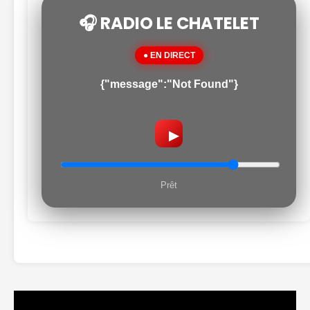
🎧 RADIO LE CHATELET
● EN DIRECT
{"message":"Not Found"}
▶
Prêt