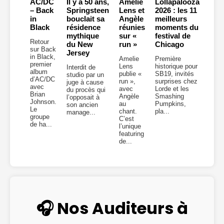
AC/DC
Il y a 50 ans,
Amelie
Lollapalooza
– Back
Springsteen
Lens et
2026 : les 11
in
bouclait sa
Angèle
meilleurs
Black
résidence
réunies
moments du
mythique
sur «
festival de
Retour
du New
run »
Chicago
sur Back
Jersey
in Black,
Amelie
Première
premier
Lens
historique pour
Interdit de
album
publie «
SB19, invités
studio par un
d’AC/DC
run »,
surprises chez
juge à cause
avec
avec
Lorde et les
du procès qui
Brian
Angèle
Smashing
l’opposait à
Johnson.
au
Pumpkins,
son ancien
Le
chant.
pla...
manage...
groupe
C’est
de ha...
l’unique
featuring
de...
🎧 Nos Auditeurs à