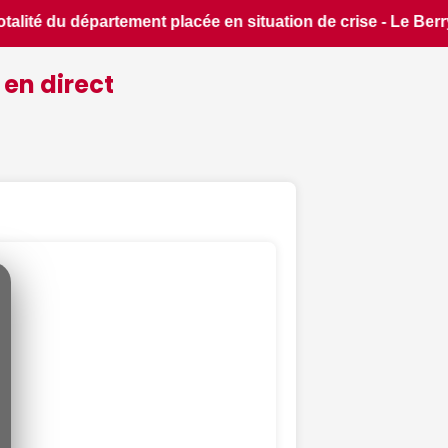
e - Le Berry Républicain • 📰 iPhone 18 Pro : il sera bien pl
 en direct