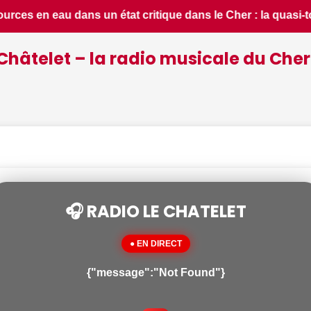
 la quasi-totalité du département placée en situation de cris
Châtelet – la radio musicale du Cher
🎧 RADIO LE CHATELET
● EN DIRECT
{"message":"Not Found"}