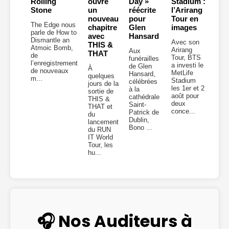
Rolling
ouvre
Day »
Stadium :
Stone
un
réécrite
l’Arirang
nouveau
pour
Tour en
The Edge nous
chapitre
Glen
images
parle de How to
avec
Hansard
Dismantle an
Avec son
THIS &
Atmoic Bomb,
Arirang
Aux
THAT
de
Tour, BTS
funérailles
l’enregistrement
a investi le
de Glen
À
de nouveaux
MetLife
Hansard,
quelques
m...
Stadium
célébrées
jours de la
les 1er et 2
à la
sortie de
août pour
cathédrale
THIS &
deux
Saint-
THAT et
conce...
Patrick de
du
Dublin,
lancement
Bono ...
du RUN
IT World
Tour, les
hu...
🎧 Nos Auditeurs à