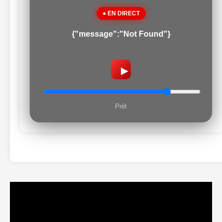
● EN DIRECT
{"message":"Not Found"}
▶
Prêt