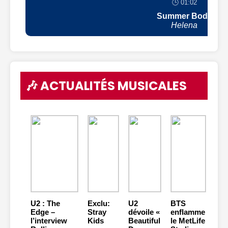
🕒 01:02
Summer Body
Helena
🎶 ACTUALITÉS MUSICALES
U2 : The
Exclu:
U2
BTS
Edge –
Stray
dévoile «
enflamme
l’interview
Kids
Beautiful
le MetLife