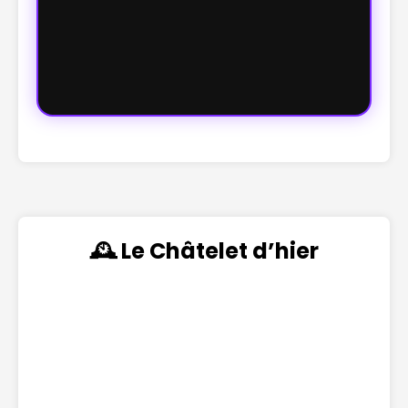
🕰️ Le Châtelet d’hier