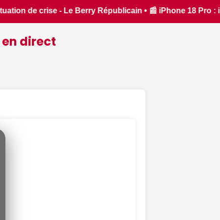
 Pro : il sera bien plus cher que prévu - iPhon.fr • 📰 L'iPh
 en direct