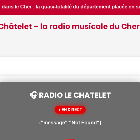
e en situation de crise - Le Berry Républicain • 📰 iPhone 18
Châtelet – la radio musicale du Cher
🎧 RADIO LE CHATELET
● EN DIRECT
{"message":"Not Found"}