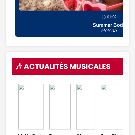
🕒 01:02
Summer Body
Helena
🎶 ACTUALITÉS MUSICALES