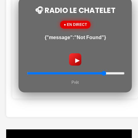
🎧 RADIO LE CHATELET
● EN DIRECT
{"message":"Not Found"}
▶
Prêt