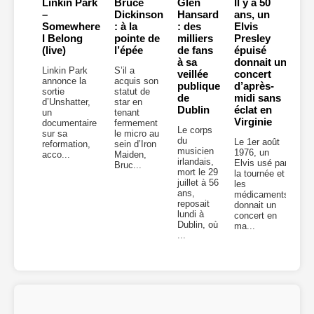
Linkin Park
Bruce
Glen
Il y a 50
–
Dickinson
Hansard
ans, un
Somewhere
: à la
: des
Elvis
I Belong
pointe de
milliers
Presley
(live)
l’épée
de fans
épuisé
à sa
donnait un
Linkin Park
S’il a
veillée
concert
annonce la
acquis son
publique
d’après-
sortie
statut de
de
midi sans
d’Unshatter,
star en
Dublin
éclat en
un
tenant
Virginie
documentaire
fermement
Le corps
sur sa
le micro au
du
Le 1er août
reformation,
sein d’Iron
musicien
1976, un
acco...
Maiden,
irlandais,
Elvis usé par
Bruc...
mort le 29
la tournée et
juillet à 56
les
ans,
médicaments
reposait
donnait un
lundi à
concert en
Dublin, où
ma...
...