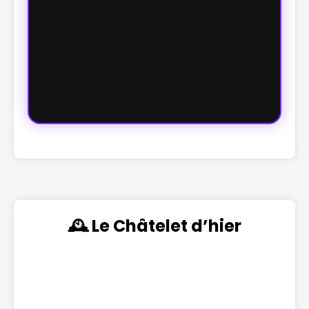
🕰️ Le Châtelet d’hier