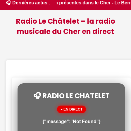
protégées bien présentes dans le Cher - Le Berry Républicain 
🎧 Dernières actus :
Radio Le Châtelet – la radio
musicale du Cher en direct
🎧 RADIO LE CHATELET
● EN DIRECT
{"message":"Not Found"}